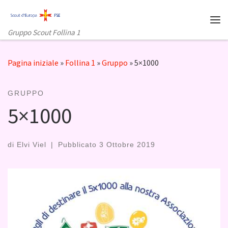
Skip to content
Me
Gruppo Scout Follina 1
Pagina iniziale
»
Follina 1
»
Gruppo
»
5×1000
GRUPPO
5×1000
di
Elvi Viel
|
Pubblicato
3 Ottobre 2019