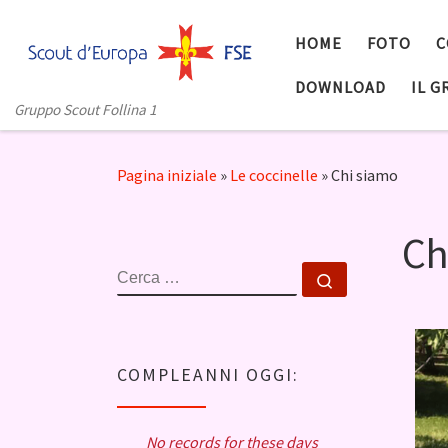
Skip to content
HOME
FOTO
C
DOWNLOAD
IL 
Gruppo Scout Follina 1
Pagina iniziale
»
Le coccinelle
»
Chi siamo
Ch
CERCA
Cerca …
COMPLEANNI OGGI:
No records for these days