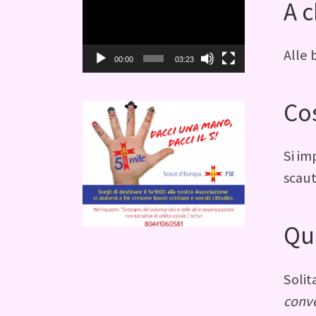
A c
Player
Alle 
00:00
03:23
Cos
Si im
scaut
Qua
Solit
conv